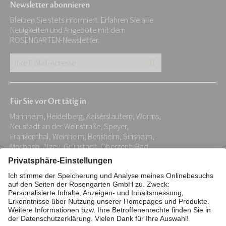
Newsletter abonnieren
Bleiben Sie stets informiert. Erfahren Sie alle
Neuigkeiten und Angebote mit dem
ROSENGARTEN-Newsletter.
Ihre
E-
Mail-
Für Sie vor Ort tätig in
Adresse:
Mannheim, Heidelberg, Kaiserslautern, Worms,
*
Neustadt an der Weinstraße, Speyer,
Frankenthal, Weinheim, Bensheim, Sinsheim,
Mosbach, Alzey, Grünstadt, Oberzent, Bad
König
Impressum
Datenschutz
Stiftung
Interne Meldestelle
Zahlungsmittel