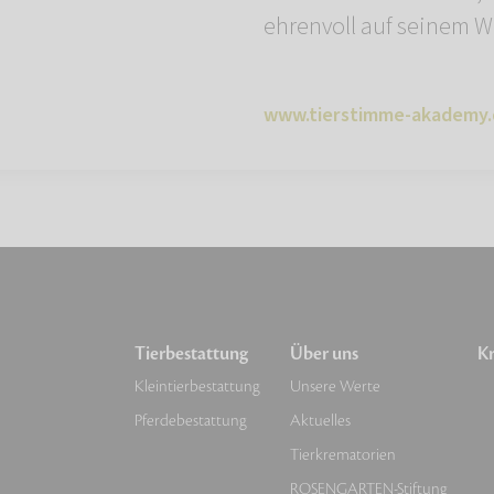
ehrenvoll auf seinem W
www.tierstimme-akademy.
Tierbestattung
Über uns
Kr
Kleintierbestattung
Unsere Werte
Pferdebestattung
Aktuelles
Tierkrematorien
ROSENGARTEN-Stiftung