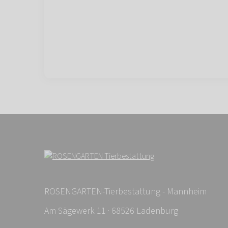
ROSENGARTEN-Tierbestattung - Mannheim
Am Sägewerk 11 · 68526 Ladenburg