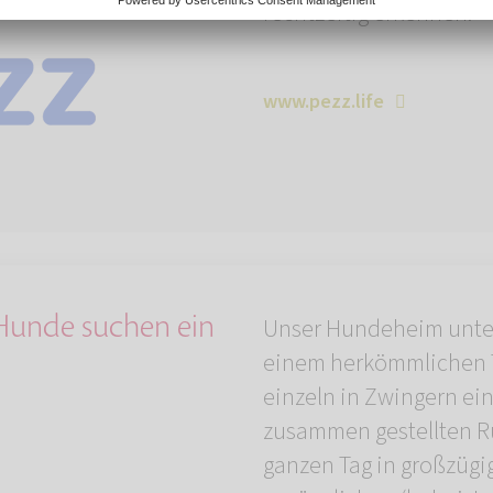
rechtzeitig erkennen.
www.pezz.life
Hunde suchen ein
Unser Hundeheim unters
einem herkömmlichen T
einzeln in Zwingern eing
zusammen gestellten R
ganzen Tag in großzügig