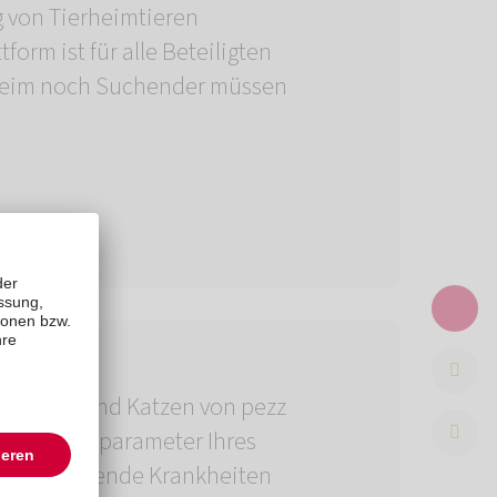
g von Tierheimtieren
tform ist für alle Beteiligten
rheim noch Suchender müssen
für Hunde und Katzen von pezz
esundheitsparameter Ihres
schwerwiegende Krankheiten