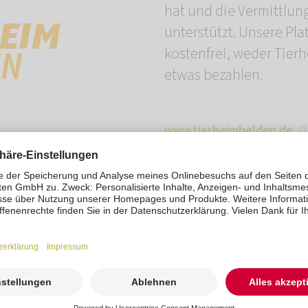
hat und die Vermittlun
unterstützt. Unsere Plat
kostenfrei, weder Tie
etwas bezahlen.
www.tierheimhelden.de
Mit den Urintest-Kits 
lassen sich wichtige G
Lieblings testen und 