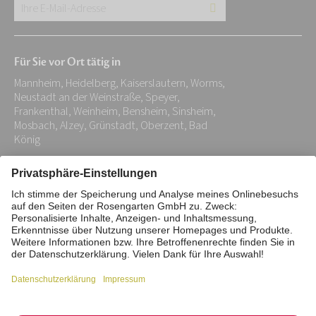
Ihre
E-
Mail-
Für Sie vor Ort tätig in
Adresse:
Mannheim, Heidelberg, Kaiserslautern, Worms,
*
Neustadt an der Weinstraße, Speyer,
Frankenthal, Weinheim, Bensheim, Sinsheim,
Mosbach, Alzey, Grünstadt, Oberzent, Bad
König
Impressum
Datenschutz
Stiftung
Interne Meldestelle
Zahlungsmittel
Vertrag widerrufen
Barrierefreiheitserklärung
Cookie/Tracking-Einstellungen