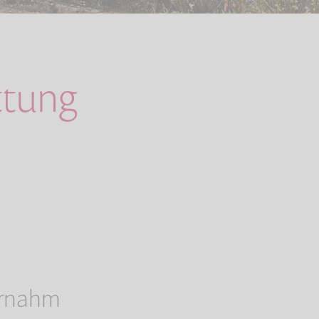
tung
ernahm