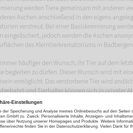
mierung werden Tiere gemeinsam mit anderen ve
 deren Aschen anschließend in den eigens angele
atorien verstreut. Bei einer Basiskremierung werde
en eingeäschert, jedoch werden die Aschen anony
flächen des Kleintierkrematoriums in Badbergen 
 immer häufiger den Wunsch, ihr Tier auf dem letz
begleiten zu dürfen. Dieser Wunsch wird mit eine
sein ermöglicht. Das verstorbene Tier wird andäch
gebahrt und Tierhalter können sich in privater 
ren Lieblingen verabschieden. Anschließend könn
rch ein Sichtfenster verfolgen. Termine zur Kremi
Februar 2022 möglich.
ngarten in Badbergen, besticht auch das etwa 5 h