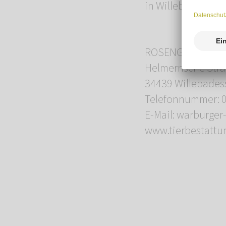
in Willebadessen 
ROSENGARTEN-Tie
Helmernsche Stra
34439 Willebades
Telefonnummer: 0
E-Mail: warburge
www.tierbestattu