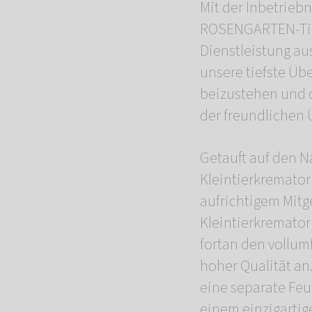
Mit der Inbetrieb
ROSENGARTEN-Tier
Dienstleistung aus
unsere tiefste Üb
beizustehen und d
der freundlichen
Getauft auf den 
Kleintierkremator
aufrichtigem Mitg
Kleintierkremator
fortan den vollu
hoher Qualität an
eine separate Feu
einem einzigarti