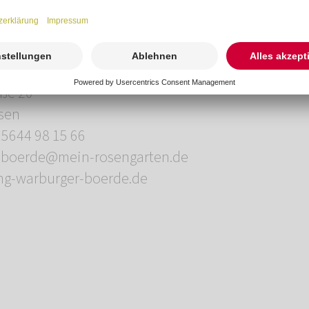
durch die Schönheit der Natur.
rbestattung Warburger Börde
ße 20
sen
5644 98 15 66
r-boerde@mein-rosengarten.de
ng-warburger-boerde.de