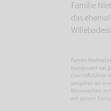
Familie Ni
das ehemali
Willebadess
Familie Nietfeld 
bundesweit das ge
Geschäftsführer 
verspüren wir ein
Mitmenschen. Im M
mit seinem Tierhal