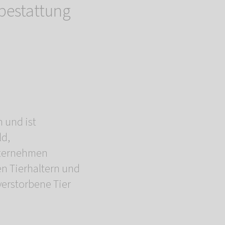
bestattung
 und ist
ld,
nternehmen
n Tierhaltern und
verstorbene Tier