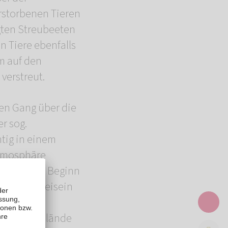
rstorbenen Tieren
gten Streubeeten
n Tiere ebenfalls
m auf den
verstreut.
ten Gang über die
r sog.
tig in einem
Atmosphäre
en Sie den Beginn
erung im Beisein
a große Gelände