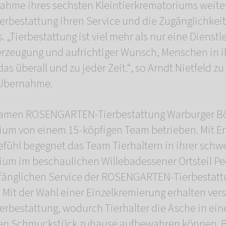
nahme ihres sechsten Kleintierkrematoriums weite
bestattung ihren Service und die Zugänglichkeit
. „Tierbestattung ist viel mehr als nur eine Dienstle
erzeugung und aufrichtiger Wunsch, Menschen in i
as überall und zu jeder Zeit.“, so Arndt Nietfeld
 Übernahme.
Namen ROSENGARTEN-Tierbestattung Warburger Bö
ium von einem 15-köpfigen Team betrieben. Mit E
efühl begegnet das Team Tierhaltern in ihrer schwe
ium im beschaulichen Willebadessener Ortsteil Pe
mfänglichen Service der ROSENGARTEN-Tierbestatt
. Mit der Wahl einer Einzelkremierung erhalten ver
erbestattung, wodurch Tierhalter die Asche in ein
gen Schmuckstück zuhause aufbewahren können. B