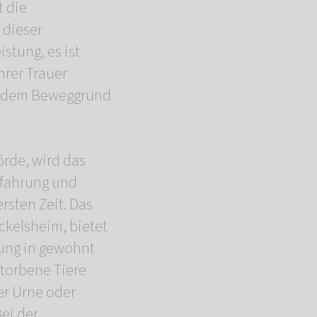
t die
 dieser
istung, es ist
hrer Trauer
 zu dem Beweggrund
rde, wird das
rfahrung und
rsten Zeit. Das
ckelsheim, bietet
ung in gewohnt
storbene Tiere
er Urne oder
ei der