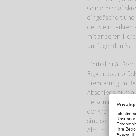
Gemeinschaftskre
eingeäschert und
der Kleintierkrem
mit anderen Tier
umliegenden Natur
Tierhalter äußern
Regenbogenbrücke 
Kremierung im Bei
Abschiedsraum auf
persönlich von ih
der Kremierung du
sind seit dem 1. 
Ähnlich dem Rose