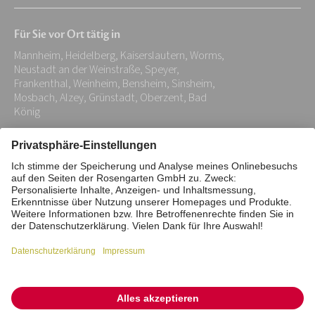
Mail-
Für Sie vor Ort tätig in
Adresse:
Mannheim, Heidelberg, Kaiserslautern, Worms,
*
Neustadt an der Weinstraße, Speyer,
Frankenthal, Weinheim, Bensheim, Sinsheim,
Mosbach, Alzey, Grünstadt, Oberzent, Bad
König
Impressum
Datenschutz
Stiftung
Interne Meldestelle
Zahlungsmittel
Vertrag widerrufen
Barrierefreiheitserklärung
Cookie/Tracking-Einstellungen