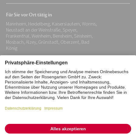
Mail-
Für Sie vor Ort tätig in
Adresse:
Mannheim, Heidelberg, Kaiserslautern, Worms,
*
Neustadt an der Weinstraße, Speyer,
Frankenthal, Weinheim, Bensheim, Sinsheim,
Mosbach, Alzey, Grünstadt, Oberzent, Bad
König
Impressum
Datenschutz
Stiftung
Interne Meldestelle
Zahlungsmittel
Vertrag widerrufen
Barrierefreiheitserklärung
Cookie/Tracking-Einstellungen