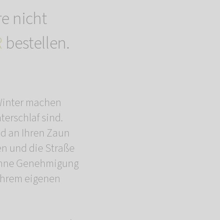
re nicht
R
bestellen.
n Winter machen
terschlaf sind.
ld an Ihren Zaun
en und die Straße
 ohne Genehmigung
 Ihrem eigenen