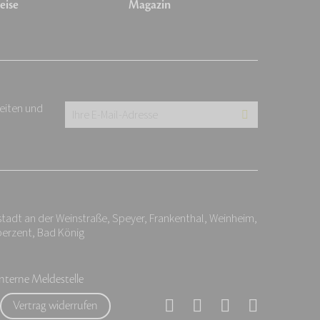
eise
Magazin
keiten und
Ihre
E-
Mail-
Adresse:
*
tadt an der Weinstraße, Speyer, Frankenthal, Weinheim,
berzent, Bad König
Interne Meldestelle
Vertrag widerrufen