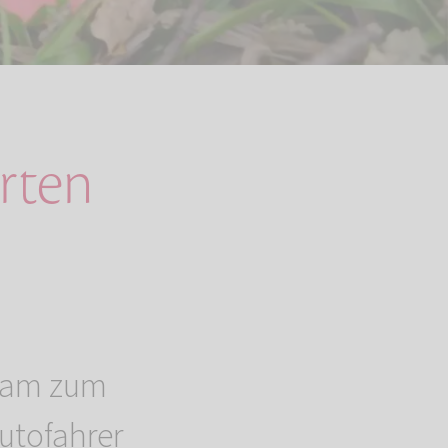
arten
nsam zum
utofahrer