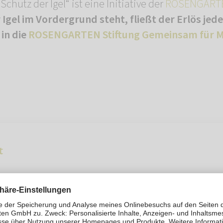
hutz der Igel“ ist eine Initiative der
ROSENGARTE
Igel im Vordergrund steht, fließt der Erlös jed
 in die
ROSENGARTEN Stiftung Gemeinsam für M
t