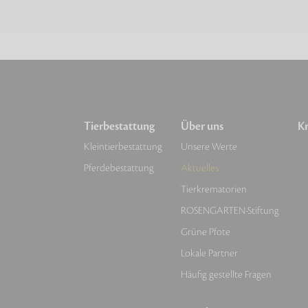
Tierbestattung
Über uns
Kr
Kleintierbestattung
Unsere Werte
Pferdebestattung
Aktuelles
Tierkrematorien
ROSENGARTEN-Stiftung
Grüne Pfote
Lokale Partner
Häufig gestellte Fragen