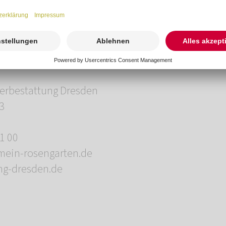
können.“, so Arndt Nietfeld.
ch die Filiale an der Quohrener Straße 78. Seit dem
r ländlich gelegenen Filiale in der Burgstädteler Str
rbestattung Dresden
 3
91 00
mein-rosengarten.de
ng-dresden.de