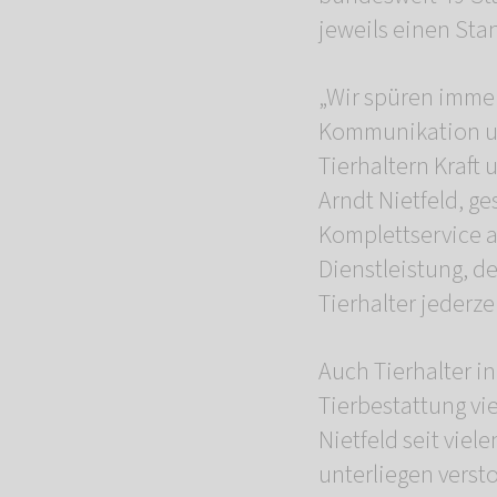
jeweils einen Sta
„Wir spüren immer
Kommunikation un
Tierhaltern Kraft
Arndt Nietfeld, 
Komplettservice 
Dienstleistung, d
Tierhalter jederze
Auch Tierhalter i
Tierbestattung vi
Nietfeld seit vie
unterliegen verst