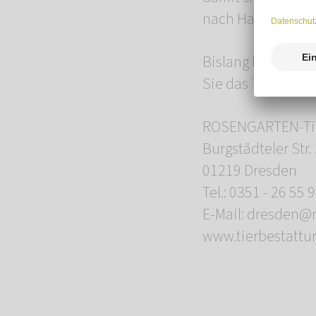
nach Hause gehen 
Bislang befand si
Sie das Team in de
ROSENGARTEN-Tie
Burgstädteler Str.
01219 Dresden
Tel.: 0351 - 26 55 
E-Mail: dresden@
www.tierbestattu