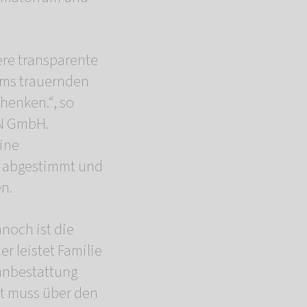
ere transparente
ams trauernden
chenken.“, so
EN GmbH.
ine
er abgestimmt und
en.
nnoch ist die
r leistet Familie
manbestattung
it muss über den