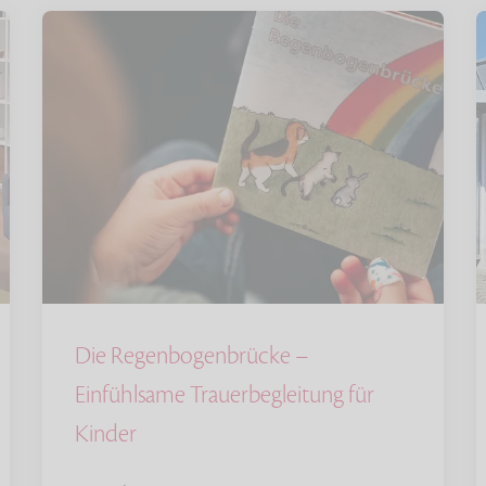
Die Regenbogenbrücke –
Einfühlsame Trauerbegleitung für
Kinder