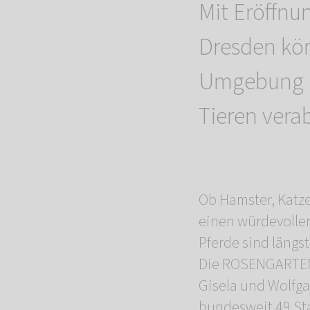
Mit Eröffn
Dresden kön
Umgebung be
Tieren vera
Ob Hamster, Katze
einen würdevolle
Pferde sind längst
Die ROSENGARTEN-
Gisela und Wolfga
bundesweit 49 Sta