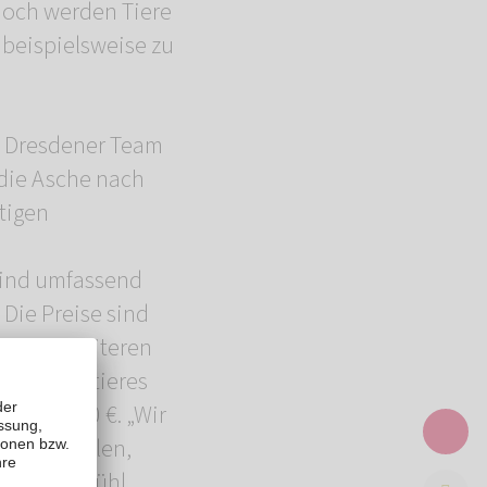
 noch werden Tiere
 beispielsweise zu
s Dresdener Team
die Asche nach
tigen
sind umfassend
Die Preise sind
 sowie weiteren
ines Haustieres
zu 1990,00 €. „Wir
hied erfüllen,
cheren Gefühl