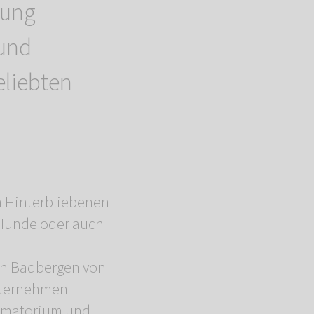
tung
 und
eliebten
n Hinterbliebenen
 Hunde oder auch
en Badbergen von
unternehmen
rematorium und