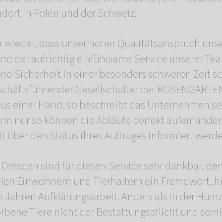
ndort in Polen und der Schweiz.
 wieder, dass unser hoher Qualitätsanspruch uns
d der aufrichtig einfühlsame Service unserer Te
 und Sicherheit in einer besonders schweren Zeit s
geschäftsführender Gesellschafter der ROSENGART
aus einer Hand, so beschreibt das Unternehmen se
enn nur so können die Abläufe perfekt aufeinand
it über den Status ihres Auftrages informiert werd
n Dresden sind für diesen Service sehr dankbar, de
elen Einwohnern und Tierhaltern ein Fremdwort, hie
len Jahren Aufklärungsarbeit. Anders als in der Hu
orbene Tiere nicht der Bestattungspflicht und som