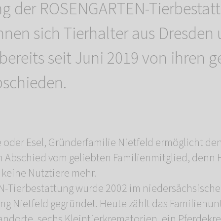
ung der ROSENGARTEN-Tierbestat
nen sich Tierhalter aus Dresden
reits seit Juni 2019 von ihren g
bschieden.
 oder Esel, Gründerfamilie Nietfeld ermöglicht de
n Abschied vom geliebten Familienmitglied, denn
 keine Nutztiere mehr.
Tierbestattung wurde 2002 im niedersächsisch
ng Nietfeld gegründet. Heute zählt das Familien
ndorte, sechs Kleintierkrematorien, ein Pferdek