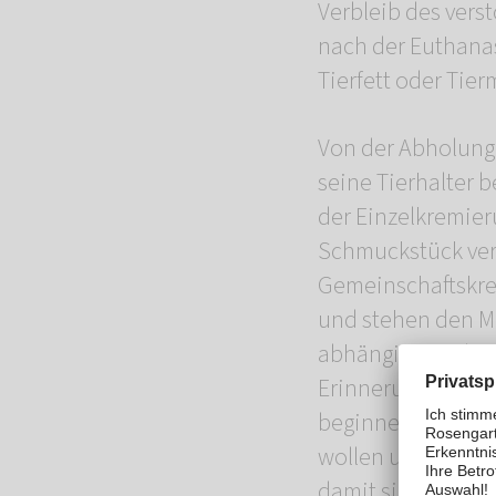
Verbleib des vers
nach der Euthanas
Tierfett oder Tier
Von der Abholung
seine Tierhalter
der Einzelkremie
Schmuckstück vera
Gemeinschaftskre
und stehen den Mö
abhängig von der
Erinnerungsstücke
beginnen bei 60,00
wollen unseren Ti
damit sie zwar tr