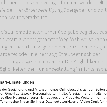
torbenen Tieres rechtzeitig informiert werden. Oft
ie der Tierkörperbeseitigung übergeben und dort
mehl weiterverarbeitet.
 bis zur emotionalen Urnenübergabe begleitet da
 behutsam auf dem gesamten Weg. Wahlweise kann 
rung mit nach Hause genommen, zu einem einzigar
rbeitet oder in einem sog. Streubeet nach der
mierung ausgebracht werden. Die Möglichkeiten 
glichkeiten der Humanbestattung in nichts nach. 
 gewählten Kremierungsart, der gewünschten Urne
n. Die Kosten für die anonyme Basiskremierung e
 €, die Einzelkremierung eines Pferdes kostet bis 
erhaltern nach Möglichkeit alle Wünsche zum Absc
aurig zu uns kommen, aber mit einem guten und si