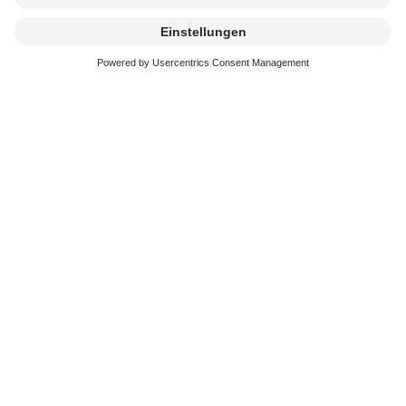
Kremierung
beauftragen
Erreichbarkeit
In der schweren Zeit stehen wir immer schnell und
kompetent an Ihrer Seite. Sie erreichen uns an 365
Tagen im Jahr.